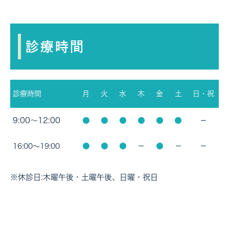
診療時間
診療時間
月
火
水
木
金
土
日・祝
9:00～12:00
●
●
●
●
●
●
－
●
●
●
●
16:00～19:00
－
－
－
※休診日:木曜午後・土曜午後、日曜・祝日