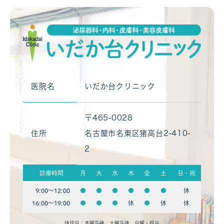
医院名
いだか台クリニック
〒465-0028
住所
名古屋市名東区猪高台2-410-
2
診療時間
月
火
水
木
金
土
日・祝
9:00〜12:00
●
●
●
●
●
●
休
16:00〜19:00
●
●
●
休
●
休
休
休診日：木曜午後、土曜午後、日曜・祝日