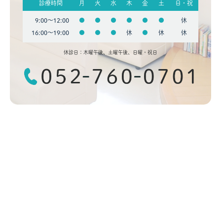
診療時間
月
火
水
木
金
土
日・祝
9:00〜12:00
●
●
●
●
●
●
休
16:00〜19:00
●
●
●
休
●
休
休
休診日：木曜午後、土曜午後、日曜・祝日