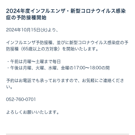
2024年度インフルエンザ・新型コロナウイルス感染
診療時間
月
火
水
木
金
土
日・祝
症の予防接種開始
9:00〜12:00
●
●
●
●
●
●
休
2024年10月15日(火)より、
16:00〜19:00
●
●
●
休
●
休
休
インフルエンザ予防接種、並びに新型コロナウイルス感染症の予
防接種（65歳以上の方対象）を開始いたします。
・午前は月曜〜土曜まで毎日
・午後は月曜、火曜、水曜、金曜の17:00〜18:00の間
予約はお電話でも承っておりますので、お気軽にご連絡くださ
い。
052-760-0701
よろしくお願いいたします。